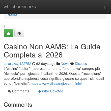
Home
whitebookmarks
Togg
navi
Home
1
Casino Non AAMS: La Guida
Completa al 2026
chiarazxvj122752
62 days ago
News
Discuss
I "casino" "esteri" rappresentano una "alternativa" sempre più
"richiesta" per i giocatori italiani nel 2026. Questa "recensione"
approfondita esplorerà cosa significa giocare su questi siti, quali
sono i "benefici",
https://www.villasangiovanni.info/
Comments
Who Upvoted
Comments