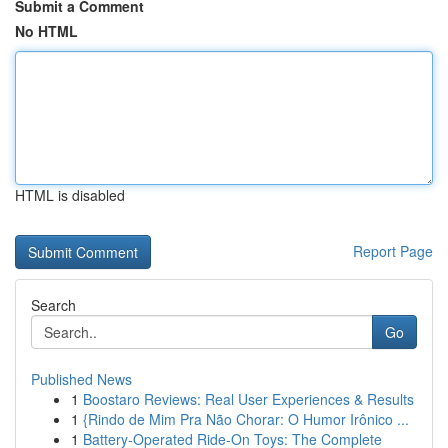
Submit a Comment
No HTML
HTML is disabled
Report Page
Search
Go
Published News
1
Boostaro Reviews: Real User Experiences & Results
1
{Rindo de Mim Pra Não Chorar: O Humor Irônico ...
1
Battery-Operated Ride-On Toys: The Complete