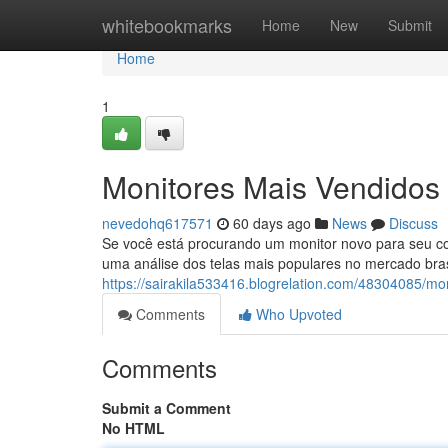
Home
whitebookmarks
Home
New
Submit
Home
1
Monitores Mais Vendidos 
nevedohq617571
60 days ago
News
Discuss
Se você está procurando um monitor novo para seu co
uma análise dos telas mais populares no mercado bras
https://sairakila533416.blogrelation.com/48304085/mo
Comments
Who Upvoted
Comments
Submit a Comment
No HTML