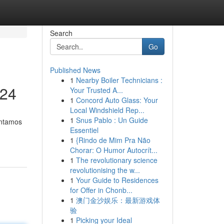
Search
Go
Published News
1
Nearby Boiler Technicians :
024
Your Trusted A...
1
Concord Auto Glass: Your
Local Windshield Rep...
1
Snus Pablo : Un Guide
entamos
Essentiel
1
{Rindo de Mim Pra Não
Chorar: O Humor Autocrít...
1
The revolutionary science
revolutionising the w...
1
Your Guide to Residences
for Offer in Chonb...
1
澳门金沙娱乐：最新游戏体
验
1
Picking your Ideal