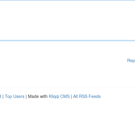
Rep
d
|
Top Users
| Made with
Kliqqi CMS
|
All RSS Feeds