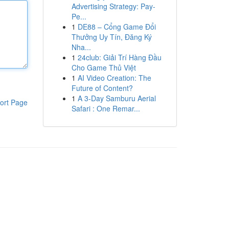
Advertising Strategy: Pay-
Pe...
1
DE88 – Cổng Game Đổi
Thưởng Uy Tín, Đăng Ký
Nha...
1
24club: Giải Trí Hàng Đầu
Cho Game Thủ Việt
1
AI Video Creation: The
Future of Content?
1
A 3-Day Samburu Aerial
ort Page
Safari : One Remar...