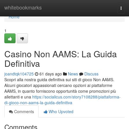
Home
whitebookmarks
Togg
navi
Home
1
Casino Non AAMS: La Guida
Definitiva
joandtqk104725
61 days ago
News
Discuss
Scopri alla nostra guida definitiva sui siti di gioco Non AAMS.
Alcuni giocatori appassionati cercano opzioni ai piattaforme
AAMS, in quanto forniscono opportunità come promozioni più
allettanti e una
https://socialicus.com/story7108288/piattaforma-
di-gioco-non-aams-la-guida-definitiva
Comments
Who Upvoted
Comments