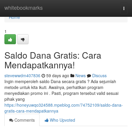
Home
whitebookmarks
Togg
navi
Home
1
Saldo Dana Gratis: Cara
Mendapatkannya!
stevewwdm407836
59 days ago
News
Discuss
Ingin memperoleh saldo Dana secara gratis ? Ada sejumlah
metode untuk kita ikuti. Awalnya, perhatikan program
menyediakan promo ini . Pasti, program tersebut valid sesuai
pihak yang
https://honeyuwqo324588.mpeblog.com/74752109/saldo-dana-
gratis-cara-mendapatkannya
Comments
Who Upvoted