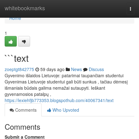
Home
whitebookmarks
Togg
navi
Home
1
```text
zoeptgt842775
59 days ago
News
Discuss
Gyvenimo išlaidos Lietuvoje: patarimai taupančiam studentui
Gyvenimas Lietuvoje studentui gali būti sunkus , tačiau dėmesį
išmaniais būdais galima nemažai sutaupyti. Ieškant
gyvenamosios patalpų ,
https://lexiehfjb773353.blogspothub.com/40067341/text
Comments
Who Upvoted
Comments
Submit a Comment