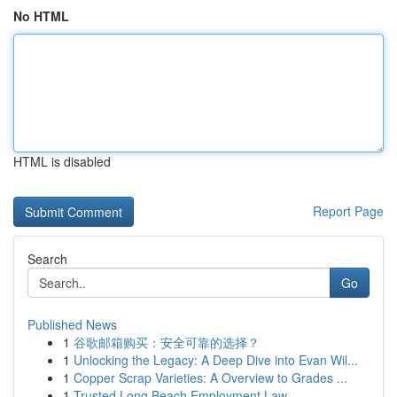
No HTML
HTML is disabled
Report Page
Search
Go
Published News
1
谷歌邮箱购买：安全可靠的选择？
1
Unlocking the Legacy: A Deep Dive into Evan Wil...
1
Copper Scrap Varieties: A Overview to Grades ...
1
Trusted Long Beach Employment Law