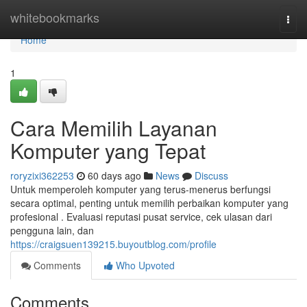
Home
whitebookmarks
Togg
navi
Home
1
Cara Memilih Layanan
Komputer yang Tepat
roryzixi362253
60 days ago
News
Discuss
Untuk memperoleh komputer yang terus-menerus berfungsi
secara optimal, penting untuk memilih perbaikan komputer yang
profesional . Evaluasi reputasi pusat service, cek ulasan dari
pengguna lain, dan
https://craigsuen139215.buyoutblog.com/profile
Comments
Who Upvoted
Comments