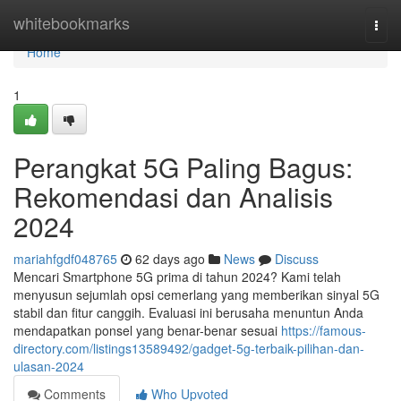
Home
whitebookmarks
Togg
navi
Home
1
Perangkat 5G Paling Bagus:
Rekomendasi dan Analisis
2024
mariahfgdf048765
62 days ago
News
Discuss
Mencari Smartphone 5G prima di tahun 2024? Kami telah
menyusun sejumlah opsi cemerlang yang memberikan sinyal 5G
stabil dan fitur canggih. Evaluasi ini berusaha menuntun Anda
mendapatkan ponsel yang benar-benar sesuai
https://famous-
directory.com/listings13589492/gadget-5g-terbaik-pilihan-dan-
ulasan-2024
Comments
Who Upvoted