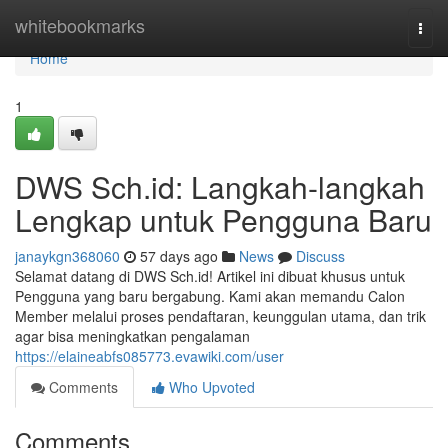
Home
whitebookmarks
Togg
navi
Home
1
DWS Sch.id: Langkah-langkah
Lengkap untuk Pengguna Baru
janaykgn368060
57 days ago
News
Discuss
Selamat datang di DWS Sch.id! Artikel ini dibuat khusus untuk
Pengguna yang baru bergabung. Kami akan memandu Calon
Member melalui proses pendaftaran, keunggulan utama, dan trik
agar bisa meningkatkan pengalaman
https://elaineabfs085773.evawiki.com/user
Comments
Who Upvoted
Comments