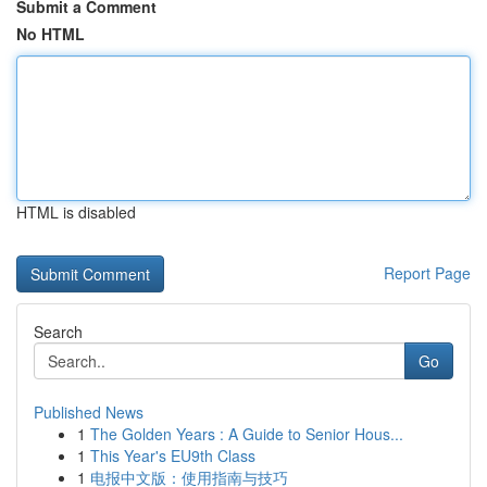
Submit a Comment
No HTML
HTML is disabled
Report Page
Search
Go
Published News
1
The Golden Years : A Guide to Senior Hous...
1
This Year's EU9th Class
1
电报中文版：使用指南与技巧