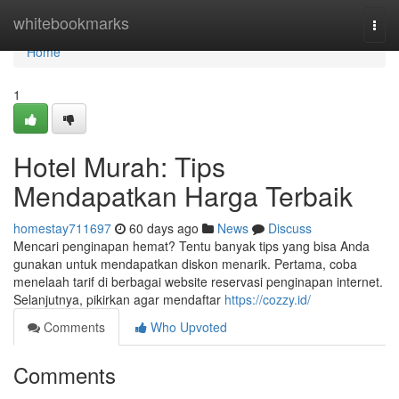
Home
whitebookmarks
Togg
navi
Home
1
Hotel Murah: Tips
Mendapatkan Harga Terbaik
homestay711697
60 days ago
News
Discuss
Mencari penginapan hemat? Tentu banyak tips yang bisa Anda
gunakan untuk mendapatkan diskon menarik. Pertama, coba
menelaah tarif di berbagai website reservasi penginapan internet.
Selanjutnya, pikirkan agar mendaftar
https://cozzy.id/
Comments
Who Upvoted
Comments