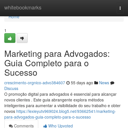
Home
whitebookmarks
Togg
navi
Home
1
Marketing para Advogados:
Guia Completo para o
Sucesso
crescimento-orgnico-advo384607
55 days ago
News
Discuss
O promoção digital para advogados é essencial para alcançar
novos clientes . Este guia abrangente explora métodos
inteligentes para aumentar a visibilidade do seu trabalho e obter
novos
https://lexieyutv969024.blog5.net/93662541/marketing-
para-advogados-guia-completo-para-o-sucesso
Comments
Who Upvoted