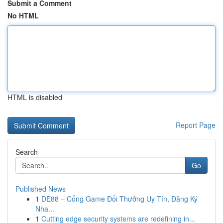
Submit a Comment
No HTML
HTML is disabled
Report Page
Search
Go
Published News
1
DE88 – Cổng Game Đổi Thưởng Uy Tín, Đăng Ký
Nha...
1
Cutting edge security systems are redefining in...