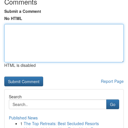
Comments
Submit a Comment
No HTML
HTML is disabled
Report Page
Search
Go
Published News
1
The Top Retreats: Best Secluded Resorts