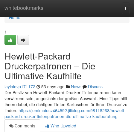
Home
whitebookmarks
Togg
navi
Home
1
Hewlett-Packard
Druckerpatronen – Die
Ultimative Kaufhilfe
laylaiovp171172
53 days ago
News
Discuss
Der Besitz von Hewlett-Packard Drucker Tintenpatronen kann
verwirrend sein, angesichts der großen Auswahl . Eine Tipps hilft
Ihnen dabei, die richtigen Tinten Kartuschen für Ihren Drucker zu
finden.
https://jemimaiesv464592.jiliblog.com/98118268/hewlett-
packard-drucker-tintenpatronen-die-ultimative-kaufberatung
Comments
Who Upvoted