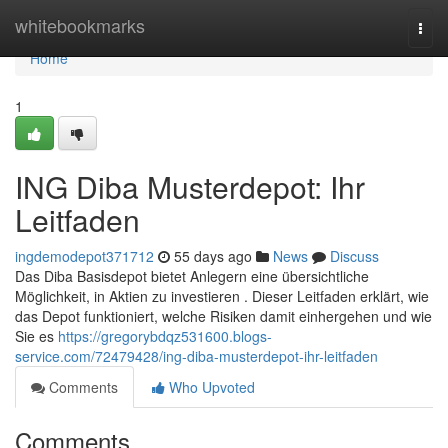
Home
whitebookmarks
Togg
navi
Home
1
ING Diba Musterdepot: Ihr
Leitfaden
ingdemodepot371712
55 days ago
News
Discuss
Das Diba Basisdepot bietet Anlegern eine übersichtliche
Möglichkeit, in Aktien zu investieren . Dieser Leitfaden erklärt, wie
das Depot funktioniert, welche Risiken damit einhergehen und wie
Sie es
https://gregorybdqz531600.blogs-
service.com/72479428/ing-diba-musterdepot-ihr-leitfaden
Comments
Who Upvoted
Comments