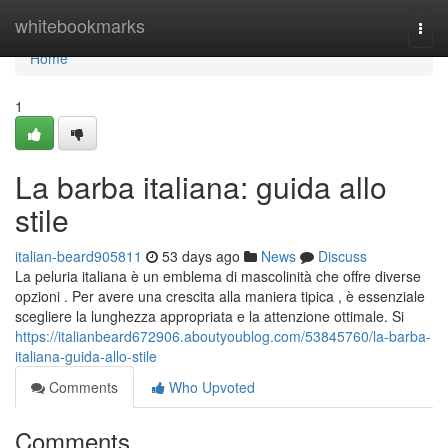
Home
whitebookmarks
Togg
navi
Home
1
La barba italiana: guida allo
stile
italian-beard905811
53 days ago
News
Discuss
La peluria italiana è un emblema di mascolinità che offre diverse
opzioni . Per avere una crescita alla maniera tipica , è essenziale
scegliere la lunghezza appropriata e la attenzione ottimale. Si
https://italianbeard672906.aboutyoublog.com/53845760/la-barba-
italiana-guida-allo-stile
Comments
Who Upvoted
Comments