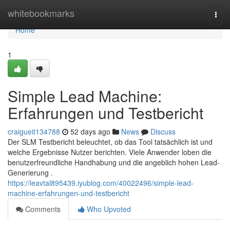
Home
whitebookmarks
Togg
navi
Home
1
Simple Lead Machine:
Erfahrungen und Testbericht
craigueit134788
52 days ago
News
Discuss
Der SLM Testbericht beleuchtet, ob das Tool tatsächlich ist und
welche Ergebnisse Nutzer berichten. Viele Anwender loben die
benutzerfreundliche Handhabung und die angeblich hohen Lead-
Generierung .
https://leavtal895439.iyublog.com/40022496/simple-lead-
machine-erfahrungen-und-testbericht
Comments
Who Upvoted