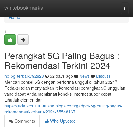
Home
whitebookmarks
Togg
navi
Home
1
Perangkat 5G Paling Bagus :
Rekomendasi Terkini 2024
hp-5g-terbaik792623
52 days ago
News
Discuss
Mencari ponsel 5G dengan performa unggul di tahun 2024?
Redaksi telah menyiapkan rekomendasi perangkat 5G unggulan
yang dapat Anda menikmati koneksi internet super cepat .
Lihatlah elemen dan
https://jadafzrx010090.shotblogs.com/gadget-5g-paling-bagus-
rekomendasi-terbaru-2024-55548167
Comments
Who Upvoted