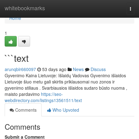
Home
whitebookmarks
Togg
navi
Home
1
```text
arunqblr660097
53 days ago
News
Discuss
Gyvenimo Kaina Lietuvoje: Išlaidų Vadovas Gyvenimo išlaidos
Lietuvoje šiuo metu gali skirtis priklausomai nuo zonos ir
gyvenimo stiliaus . Svarbiausios išlaidos sudaro būsto nuoma ,
maisto pardavimo
https://seo-
webdirectory.com/listings13561511/text
Comments
Who Upvoted
Comments
Submit a Comment