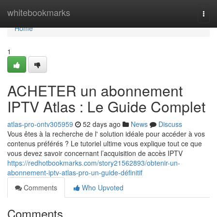
Home
whitebookmarks
Togg
navi
Home
1
ACHETER un abonnement
IPTV Atlas : Le Guide Complet
atlas-pro-ontv305959
52 days ago
News
Discuss
Vous êtes à la recherche de l' solution idéale pour accéder à vos
contenus préférés ? Le tutoriel ultime vous explique tout ce que
vous devez savoir concernant l’acquisition de accès IPTV
https://redhotbookmarks.com/story21562893/obtenir-un-
abonnement-iptv-atlas-pro-un-guide-définitif
Comments
Who Upvoted
Comments