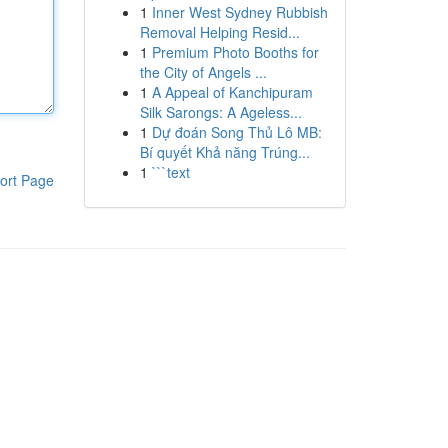
1
Inner West Sydney Rubbish
Removal Helping Resid...
1
Premium Photo Booths for
the City of Angels ...
1
A Appeal of Kanchipuram
Silk Sarongs: A Ageless...
1
Dự đoán Song Thủ Lô MB:
Bí quyết Khả năng Trúng...
1
```text
ort Page