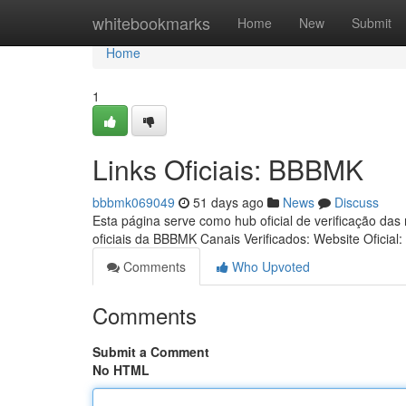
Home
whitebookmarks
Home
New
Submit
Home
1
Links Oficiais: BBBMK
bbbmk069049
51 days ago
News
Discuss
Esta página serve como hub oficial de verificação das
oficiais da BBBMK Canais Verificados: Website Oficial:
Comments
Who Upvoted
Comments
Submit a Comment
No HTML