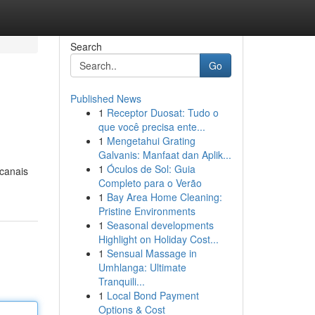
Search
Go
Published News
1
Receptor Duosat: Tudo o
que você precisa ente...
1
Mengetahui Grating
Galvanis: Manfaat dan Aplik...
1
Óculos de Sol: Guia
 canais
Completo para o Verão
1
Bay Area Home Cleaning:
Pristine Environments
1
Seasonal developments
Highlight on Holiday Cost...
1
Sensual Massage in
Umhlanga: Ultimate
Tranquili...
1
Local Bond Payment
Options & Cost