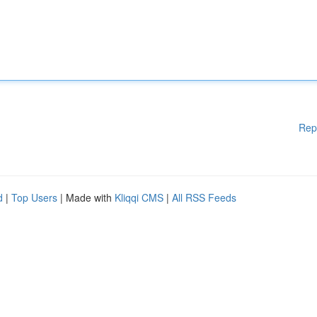
Rep
d
|
Top Users
| Made with
Kliqqi CMS
|
All RSS Feeds