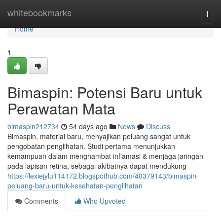
Home
whitebookmarks
Togg
navi
Home
1
Bimaspin: Potensi Baru untuk
Perawatan Mata
bimaspin212734
54 days ago
News
Discuss
Bimaspin, material baru, menyajikan peluang sangat untuk
pengobatan penglihatan. Studi pertama menunjukkan
kemampuan dalam menghambat inflamasi & menjaga jaringan
pada lapisan retina, sebagai akibatnya dapat mendukung
https://lexiejylu114172.blogspothub.com/40379143/bimaspin-
peluang-baru-untuk-kesehatan-penglihatan
Comments
Who Upvoted