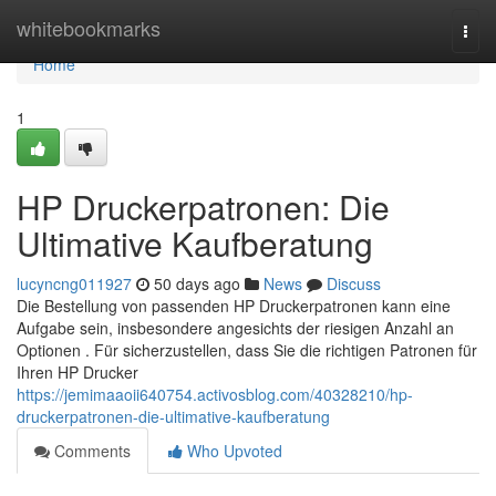
Home
whitebookmarks
Togg
navi
Home
1
HP Druckerpatronen: Die
Ultimative Kaufberatung
lucyncng011927
50 days ago
News
Discuss
Die Bestellung von passenden HP Druckerpatronen kann eine
Aufgabe sein, insbesondere angesichts der riesigen Anzahl an
Optionen . Für sicherzustellen, dass Sie die richtigen Patronen für
Ihren HP Drucker
https://jemimaaoii640754.activosblog.com/40328210/hp-
druckerpatronen-die-ultimative-kaufberatung
Comments
Who Upvoted