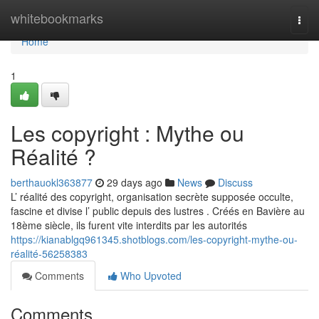
Home
whitebookmarks
Togg
navi
Home
1
Les copyright : Mythe ou
Réalité ?
berthauokl363877
29 days ago
News
Discuss
L’ réalité des copyright, organisation secrète supposée occulte,
fascine et divise l’ public depuis des lustres . Créés en Bavière au
18ème siècle, ils furent vite interdits par les autorités
https://kianablgq961345.shotblogs.com/les-copyright-mythe-ou-
réalité-56258383
Comments
Who Upvoted
Comments