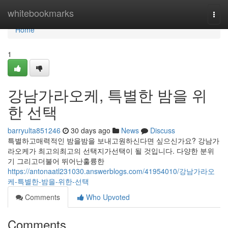
Home
whitebookmarks
Togg
navi
Home
1
강남가라오케, 특별한 밤을 위
한 선택
barryulta851246
30 days ago
News
Discuss
특별하고매력적인 밤을밤을 보내고원하신다면 싶으신가요? 강남가
라오케가 최고의최고의 선택지가선택이 될 것입니다. 다양한 분위
기 그리고더불어 뛰어난훌륭한
https://antonaatl231030.answerblogs.com/41954010/강남가라오
케-특별한-밤을-위한-선택
Comments
Who Upvoted
Comments